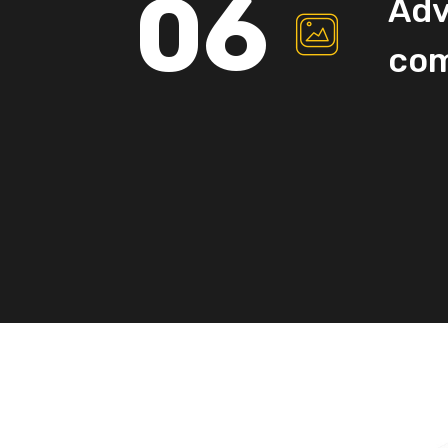
06
Adv
com