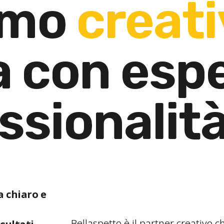
amo
creati
a con esp
ssionalit
a chiaro e
Bellaspetto è il partner creativo 