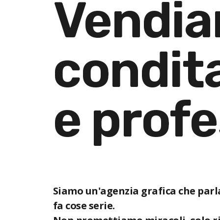
Vendi
condit
e profe
Siamo un'agenzia grafica che parl
fa cose serie.