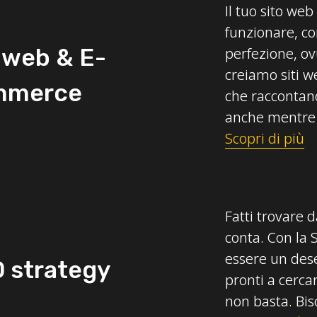
Il tuo sito we
funzionare, co
i web & E-
perfezione, o
creiamo siti 
mmerce
che raccontano
anche mentre
Scopri di più
Fatti trovare 
conta. Con la S
essere un dese
 strategy
pronti a cerca
non basta. Bis