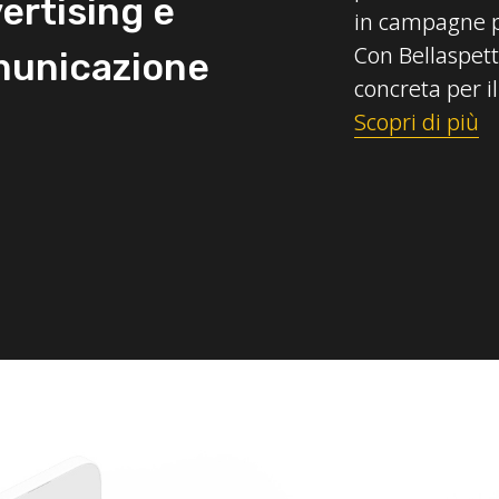
ertising e
in campagne p
Con Bellaspett
unicazione
concreta per i
Scopri di più