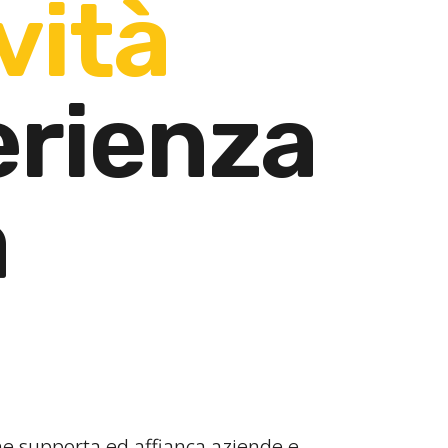
vità
erienza
à
che supporta ed affianca aziende e