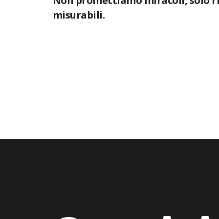
Non promettiamo miracoli, solo ri
misurabili.